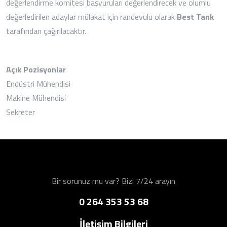
değerlendirme komitesi başvuruları değerlendirecek ve olumlu
değerledirilen adaylar mülakat için randevulu olarak
Best Tank
tarafından çağırılacaktır.
Açık Pozisyonlar
Endüstri Mühendisi
Makine Mühendisi
Sekreter
Bir sorunuz mu var? Bizi 7/24 arayın
0 264 353 53 68
İletişim Bilgileri