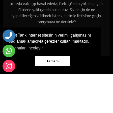
açısıyla yaklaşıp hayal ederiz, farklı çözüm yolları ve yeni
fikirlerle yaklaşımda bulunuruz. Sizler için de ne
yapabileceğimizi bilmek isteriz, bizimle iletişime geçip
tanışmaya ne dersiniz?
Çalışma Saatleri
Best Tank internet sitesinin verimli çalışmasını
sağlamak amacıyla çerezler kullanılmaktadır.
Hafta içi: 08:00 - 18:00 Hafta Sonu: Kapalı
Ayrıntıları inceleyin
Tamam
Copyright © 2022. Her Hakkı Saklıdır. Kopyalanması, Çoğaltılması Ve
Dağıtılması Halinde Yasal Haklarımız Işletilecektir.
Www.websitelerim.com
Sitemap