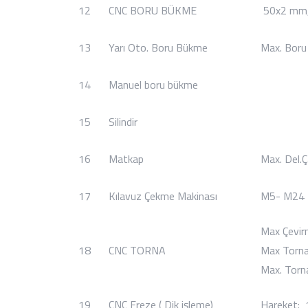
12
CNC BORU BÜKME
50x2 mm,
13
Yarı Oto. Boru Bükme
Max. Bor
14
Manuel boru bükme
15
Silindir
16
Matkap
Max. Del.
17
Kılavuz Çekme Makinası
M5- M24
Max Çevir
18
CNC TORNA
Max Torna
Max. Torn
19
CNC Freze ( Dik işleme)
Hareket: