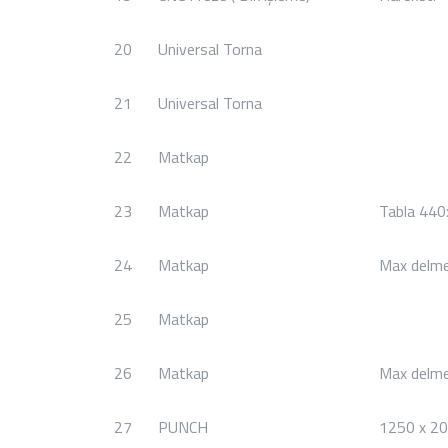
20
Universal Torna
21
Universal Torna
22
Matkap
23
Matkap
Tabla 4
24
Matkap
Max delm
25
Matkap
26
Matkap
Max delm
27
PUNCH
1250 x 2