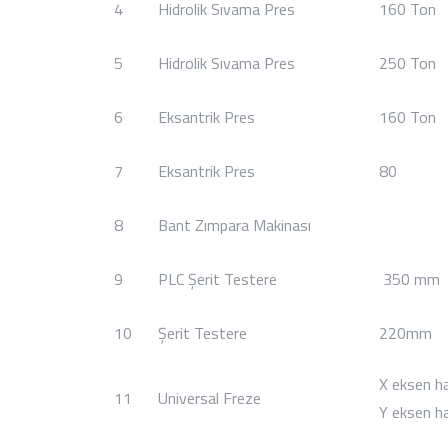
4
Hidrolik Sıvama Pres
160 Ton
5
Hidrolik Sıvama Pres
250 Ton
6
Eksantrik Pres
160 Ton
7
Eksantrik Pres
80
8
Bant Zımpara Makinası
9
PLC Şerit Testere
350 mm
10
Şerit Testere
220mm
X eksen ha
11
Universal Freze
Y eksen ha