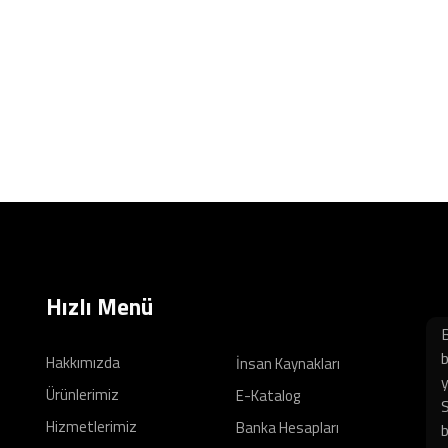
Hızlı Menü
B
b
Hakkımızda
İnsan Kaynakları
y
Ürünlerimiz
E-Katalog
S
Hizmetlerimiz
Banka Hesapları
b