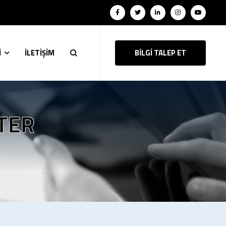
İ
İLETİŞİM
BİLGİ TALEP ET
TER