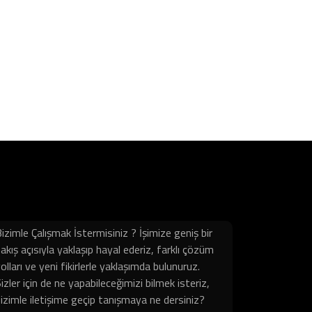
izimle Çalışmak İstermisiniz ? İşimize geniş bir
akış açısıyla yaklaşıp hayal ederiz, farklı çözüm
olları ve yeni fikirlerle yaklaşımda bulunuruz.
izler için de ne yapabileceğimizi bilmek isteriz,
izimle iletişime geçip tanışmaya ne dersiniz?