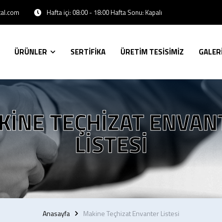
Hafta içi: 08:00 - 18:00 Hafta Sonu: Kapalı
tal.com
ÜRÜNLER
SERTİFİKA
ÜRETİM TESİSİMİZ
GALER
KINE TEÇHIZAT ENVAN
LISTESI
Anasayfa
Makine Teçhizat Envanter Listesi