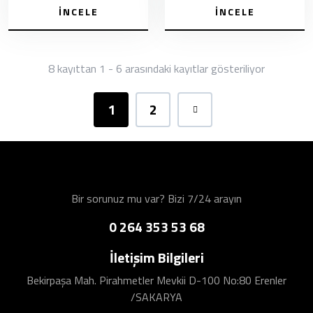
İNCELE
İNCELE
8 kayıttan 1 - 6 arasındaki kayıtlar gösteriliyor
1
2
Bir sorunuz mu var? Bizi 7/24 arayın
0 264 353 53 68
İletişim Bilgileri
Bekirpaşa Mah. Pirahmetler Mevkii D-100 No:80 Erenler
/SAKARYA