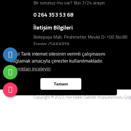
Bir sorunuz mu var? Bizi 7/24 arayın
0 264 353 53 68
İletişim Bilgileri
Bekirpaşa Mah. Pirahmetler Mevkii D-100 No:80
Erenler /SAKARYA
Best Tank internet sitesinin verimli çalışmasını
sağlamak amacıyla çerezler kullanılmaktadır.
Ayrıntıları inceleyin
Tamam
Copyright © 2022. Her Hakkı Saklıdır. Kopyalanması, Çoğal