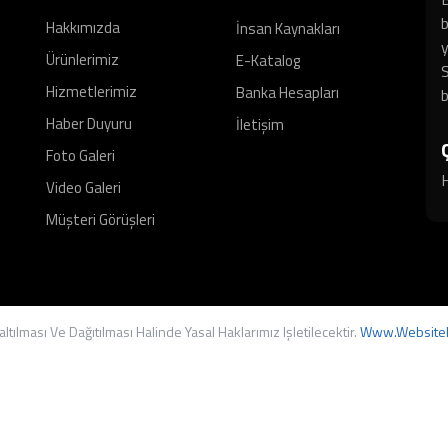
b
Hakkımızda
İnsan Kaynakları
y
Ürünlerimiz
E-Katalog
S
Hizmetlerimiz
Banka Hesapları
b
Haber Duyuru
İletişim
Foto Galeri
H
Video Galeri
Müşteri Görüşleri
tılması Ve Dağıtılması Halinde Yasal Haklarımız Işletilecektir.
Www.websitel