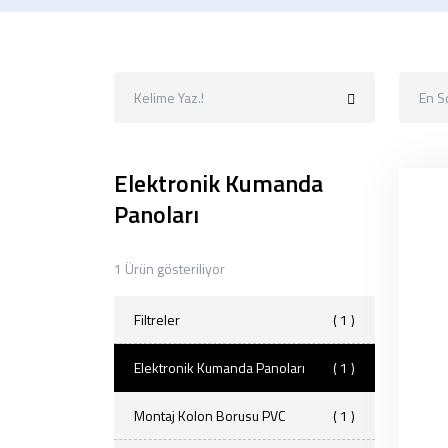
En S
Elektronik Kumanda
Panoları
1 Ürün gösteriliyor
Filtreler
( 1 )
Elektronik Kumanda Panoları
( 1 )
Montaj Kolon Borusu PVC
( 1 )