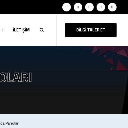
İ
İLETİŞİM
BİLGİ TALEP ET
OLARI
da Panoları