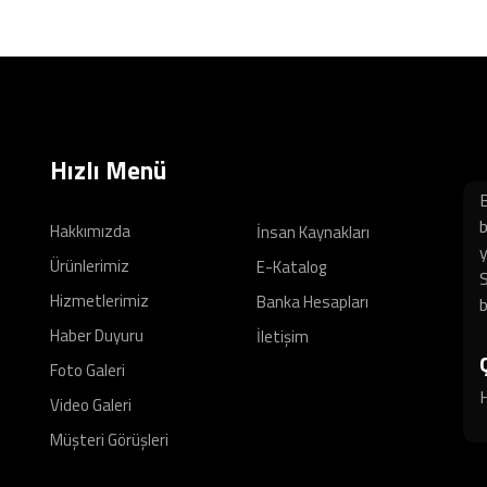
Hızlı Menü
B
b
Hakkımızda
İnsan Kaynakları
y
Ürünlerimiz
E-Katalog
S
Hizmetlerimiz
Banka Hesapları
b
Haber Duyuru
İletişim
Foto Galeri
H
Video Galeri
Müşteri Görüşleri