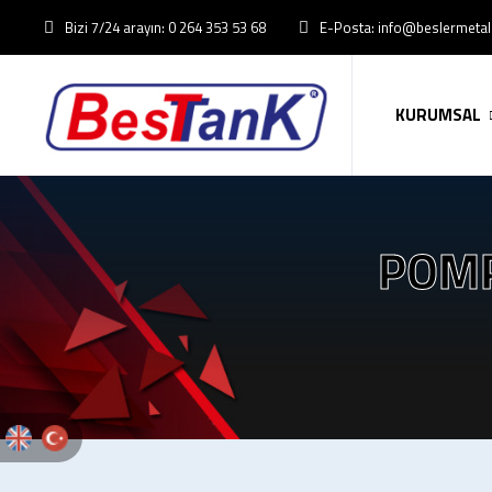
Bizi 7/24 arayın: 0 264 353 53 68
E-Posta: info@beslermeta
KURUMSAL
POMP