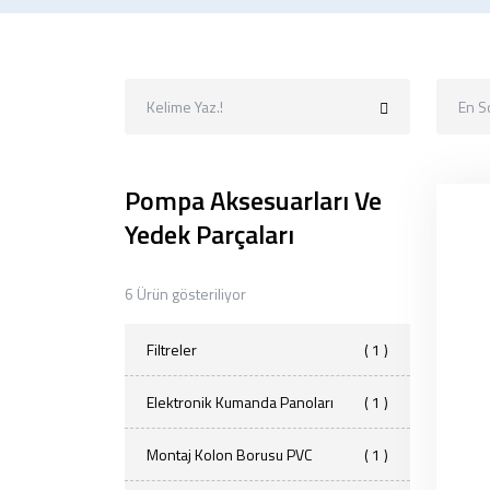
En S
Pompa Aksesuarları Ve
Yedek Parçaları
6 Ürün gösteriliyor
Filtreler
( 1 )
Elektronik Kumanda Panoları
( 1 )
Montaj Kolon Borusu PVC
( 1 )