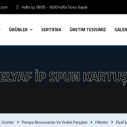
Hafta içi: 08:00 - 18:00 Hafta Sonu: Kapalı
l.com
ÜRÜNLER
SERTİFİKA
ÜRETİM TESİSİMİZ
GALER
ELYAF İP SPUN KARTU
Ürünler
Pompa Aksesuarları Ve Yedek Parçaları
Filtreler
Elyaf I