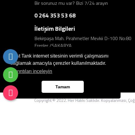
Bir sorunuz mu var? Bizi 7/24 arayın
0 264 353 53 68
İletişim Bilgileri
Bekirpaşa Mah. Pirahmetler Mevkii D-100 No:80
Erenler /SAKARYA
Best Tank internet sitesinin verimli çalışmasını
sağlamak amacıyla çerezler kullanılmaktadır.
Ayrıntıları inceleyin
Tamam
Copyright © 2022. Her Hakkı Saklıdır. Kopyalanması, Çoğal