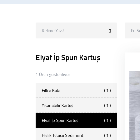
En S
Elyaf İp Spun Kartuş
1 Ürün gösteriliyor
Filtre Kabı
( 1 )
Yıkanabilir Kartuş
( 1 )
Elyaf İp Spun Kartuş
( 1 )
Pislik Tutucu Sediment
( 1 )