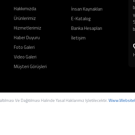
b
Hakkımızda
İnsan Kaynakları
y
Ürünlerimiz
E-Katalog
S
Hizmetlerimiz
Banka Hesapları
b
Haber Duyuru
İletişim
Foto Galeri
H
Video Galeri
Müşteri Görüşleri
tılması Ve Dağıtılması Halinde Yasal Haklarımız Işletilecektir.
Www.websitel