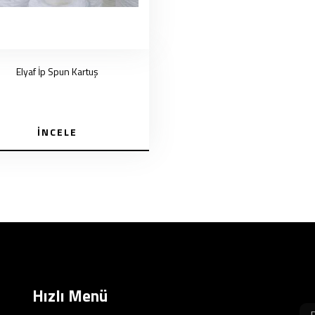
Elyaf İp Spun Kartuş
İNCELE
Hızlı Menü
B