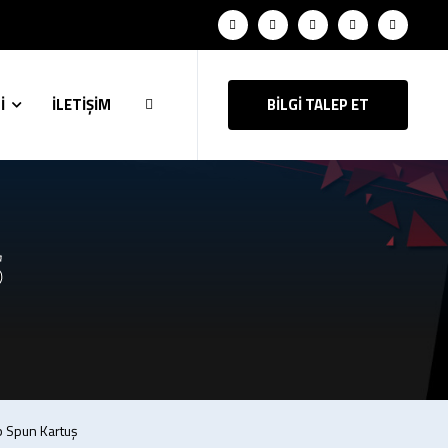
İ
İLETİŞİM
BİLGİ TALEP ET
Ş
̇p Spun Kartuş